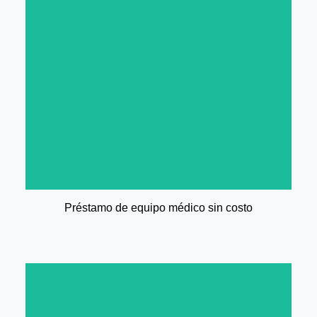
grúas elevapacientes, entre otros.
como: camas de hospital, sillas de ruedas,
Programa de Préstamo de equipo médico,
Préstamo de equipo médico sin costo