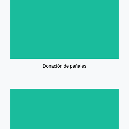
postrados en cama.
120 pañales de manera bimestral a pacientes
Programa de donación de pañales: entregando
Donación de pañales
gasas, vendas, cinta médica, entre otros.