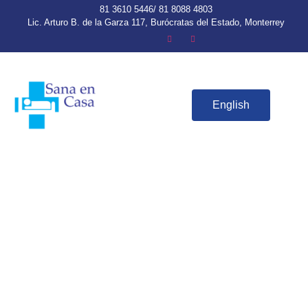
81 3610 5446/ 81 8088 4803
Lic. Arturo B. de la Garza 117, Burócratas del Estado, Monterrey
English
Ayúdame a sanar en
casa
Apoyo a familias de bajos recursos que tienen
una persona enferma o con discapacidad
convaleciendo en casa.