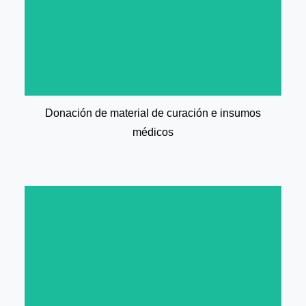
e insumos médicos: entregando un kit de
Programa de donación de material de curación
Donación de material de curación e insumos
médicos
privado.
en ambulancia, camioneta especial o vehículo
Programa de traslados a consultas o terapias