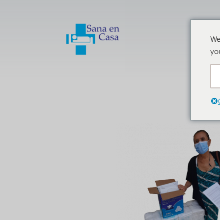
Lic. 
Buróc
We
Mont
yo
Nuevo