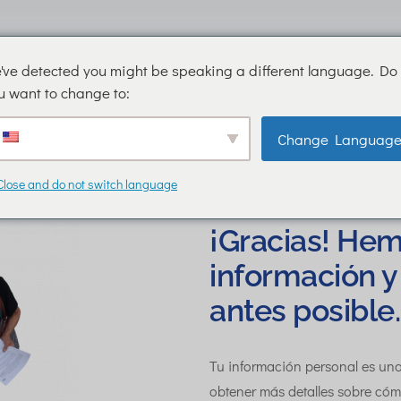
Arturo B. de la Garza 117,
81 3610 5446
ratas del Estado,
've detected you might be speaking a different language. Do
Lunes a viernes de
errey
8:30 am a 2:00 pm
u want to change to:
 León, México
Change Languag
Close and do not switch language
¡Gracias! Hem
información y
antes posible.
Tu información personal es una
obtener más detalles sobre cóm